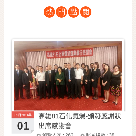
熱
門
點
閱
高雄81石化氣爆-頒發感謝狀
09月2014年
01
出席感謝會
瀏覽人次 :
262
照片總數 :
38