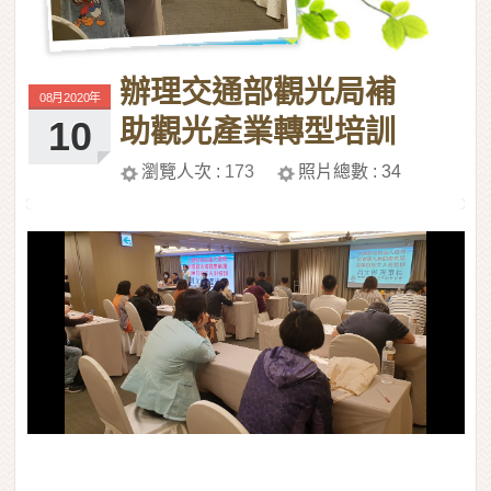
辦理交通部觀光局補
08月2020年
10
助觀光產業轉型培訓
第四梯次A班活動照
瀏覽人次 :
173
照片總數 :
34
片
20200707_153758
456/34