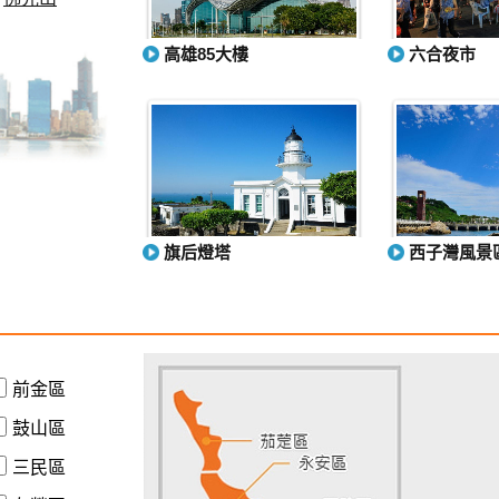
高雄85大樓
六合夜市
旗后燈塔
西子灣風景
前金區
鼓山區
三民區