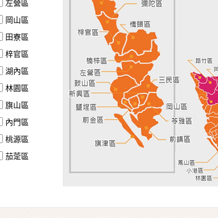
左營區
岡山區
田寮區
梓官區
湖內區
林園區
旗山區
內門區
桃源區
茄萣區