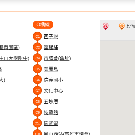
O橘線
其他
)
西子灣
O1
體育園區)
鹽埕埔
O2
中山大學附中)
市議會(舊址)
O4
區
美麗島
O5
大)
信義國小
O6
文化中心
O7
五塊厝
O8
技擊館
O9
衛武營
O10
鳳山西站(高雄市議會)
O11