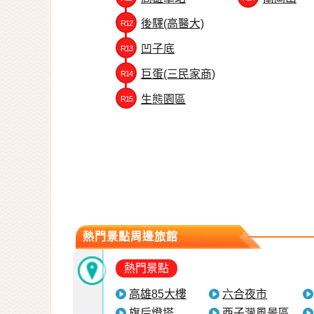
後驛(高醫大)
R12
凹子底
R13
巨蛋(三民家商)
R14
生態園區
R15
熱門景點周邊旅館
熱門景點
高雄85大樓
六合夜市
旗后燈塔
西子灣風景區