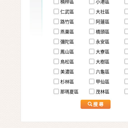
楠梓區
小港區
仁武區
大社區
路竹區
阿蓮區
燕巢區
橋頭區
彌陀區
永安區
鳳山區
大寮區
鳥松區
大樹區
美濃區
六龜區
杉林區
甲仙區
那瑪夏區
茂林區
搜 尋