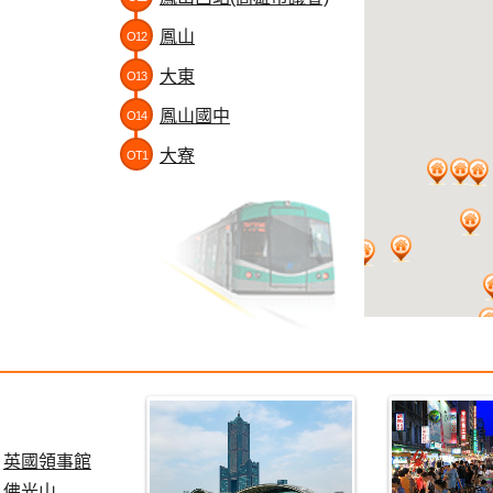
鳳山
O12
大東
O13
鳳山國中
O14
大寮
OT1
英國領事館
佛光山