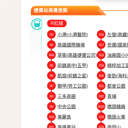
捷運站周邊旅館
R紅線
小港(小港醫院)
左營(高鐵
R3
R16
高雄國際機場
世運(國家
R4
R17
草衛(高雄捷運公司)
油廠國小(
R4A
R18
前鎮高中(五甲)
楠梓加工
R5
R19
凱旋(前鎮之星)
後勁(海科
R6
R20
獅甲(勞工公園)
都會公園
R7
R21
三多商圈
青埔
R8
R22
中央公園
橋頭糖廠
R9
R22A
美麗島
橋頭火車
R10
R23
高雄車站
南岡山
R11
R24