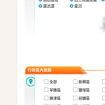
蓮池潭
愛河
行政區內旅館
全部
新興區
苓雅區
鹽埕區
旗津區
前鎮區