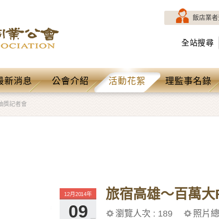
飯店業者
全站搜尋
最新消息
公會介紹
活動花絮
理監事名錄
抽獎記者會
旅宿高雄～百萬大
12月2014年
09
瀏覽人次 :
189
照片總