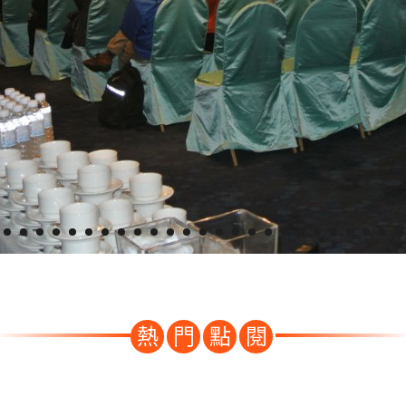
熱
門
點
閱