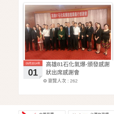
高雄81石化氣爆-頒發感謝
09月2014年
01
狀出席感謝會
瀏覽人次 :
262
照片總數 :
38