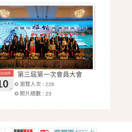
第三屆第一次會員大會
月2019年
10
瀏覽人次 :
228
照片總數 :
23