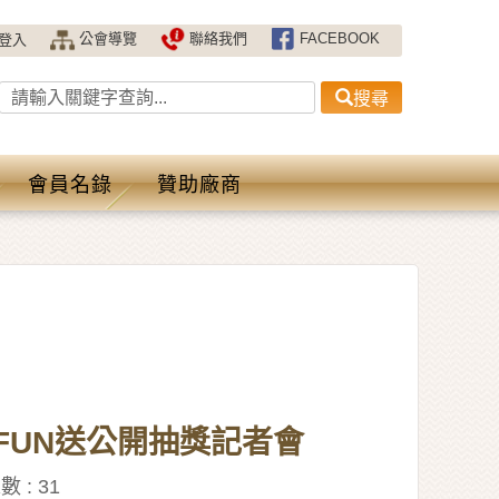
公會導覽
聯絡我們
FACEBOOK
登入
搜尋
會員名錄
贊助廠商
FUN送公開抽獎記者會
數 :
31