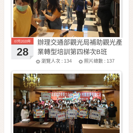
辦理交通部觀光局補助觀光產
07月2020年
28
業轉型培訓第四梯次B班
瀏覽人次 :
134
照片總數 :
137