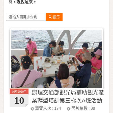
開，近悅遠來。
搜尋
辦理交通部觀光局補助觀光產
08月2020年
10
業轉型培訓第三梯次A班活動
照片
瀏覽人次 :
174
照片總數 :
38