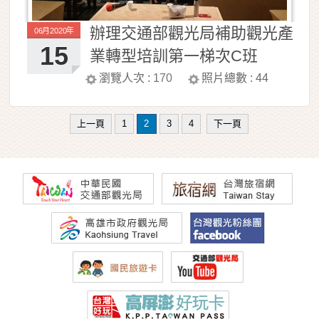
辦理交通部觀光局補助觀光產
06月2020年
15
業轉型培訓第一梯次C班
瀏覽人次 :
170
照片總數 :
44
上一頁
1
2
3
4
下一頁