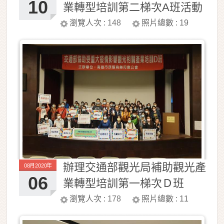
10
業轉型培訓第二梯次A班活動
照片
瀏覽人次 :
148
照片總數 :
19
辦理交通部觀光局補助觀光產
08月2020年
06
業轉型培訓第一梯次Ｄ班
瀏覽人次 :
178
照片總數 :
11