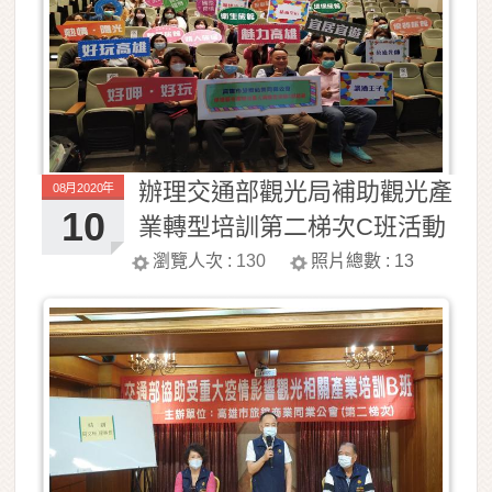
辦理交通部觀光局補助觀光產
08月2020年
10
業轉型培訓第二梯次C班活動
照片
瀏覽人次 :
130
照片總數 :
13