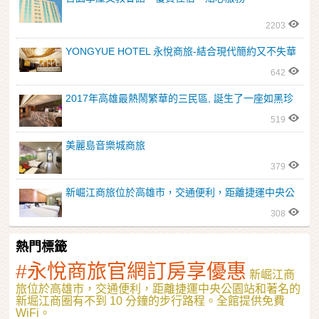
2203
YONGYUE HOTEL 永悅商旅-結合現代簡約又不失華
麗風格
642
2017年高雄最熱鬧繁華的三民區, 誕生了一座如黑珍
珠般耀眼的新地標-德立莊 MidTown。
519
美麗島音樂城商旅
379
新崛江商旅位於高雄市，交通便利，距離捷運中央公
園站和著名的新堀江商圈有不到 10 分鐘的步行路
308
程。
熱門標籤
#永悅商旅官網訂房享優惠
新崛江商
旅位於高雄市，交通便利，距離捷運中央公園站和著名的
新堀江商圈有不到 10 分鐘的步行路程。全館提供免費
WiFi。